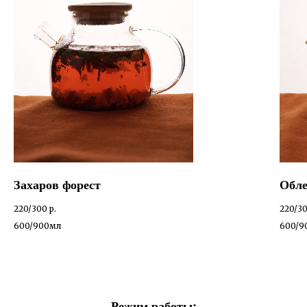
Захаров форест
Обле
220/300
р.
220/3
600/900мл
600/9
Режим работы: