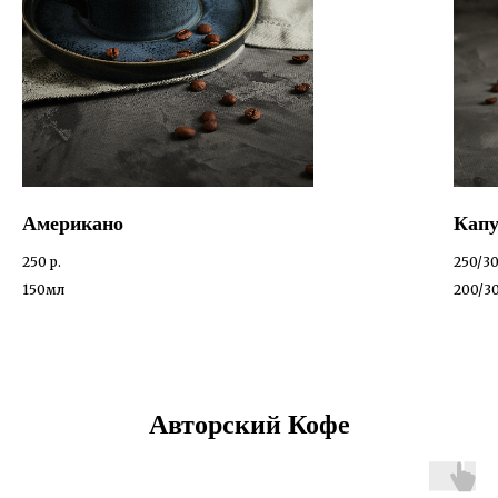
Американо
Кап
250
р.
250/3
150мл
200/3
Авторский Кофе