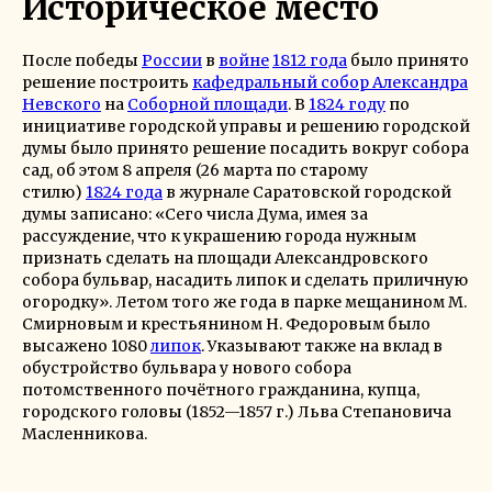
Историческое место
После победы
России
в
войне
1812 года
было принято
решение построить
кафедральный собор Александра
Невского
на
Соборной площади
. В
1824 году
по
инициативе городской управы и решению городской
думы было принято решение посадить вокруг собора
сад, об этом 8 апреля (26 марта по старому
стилю)
1824 года
в журнале Саратовской городской
думы записано: «Сего числа Дума, имея за
рассуждение, что к украшению города нужным
признать сделать на площади Александровского
собора бульвар, насадить липок и сделать приличную
огородку». Летом того же года в парке мещанином М.
Смирновым и крестьянином Н. Федоровым было
высажено 1080
липок
. Указывают также на вклад в
обустройство бульвара у нового собора
потомственного почётного гражданина, купца,
городского головы (1852—1857 г.) Льва Степановича
Масленникова.