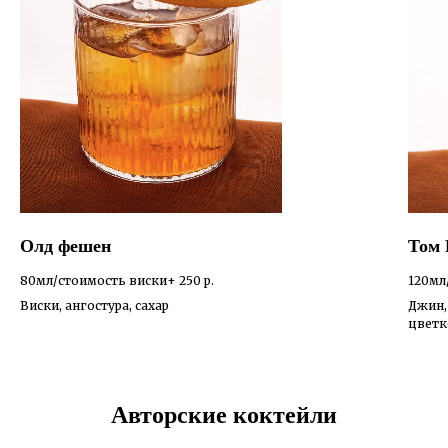
Олд фешен
Том 
80мл/стоимость виски+ 250
р.
120мл
Виски, ангостура, сахар
Джин,
цветк
Авторские коктейли