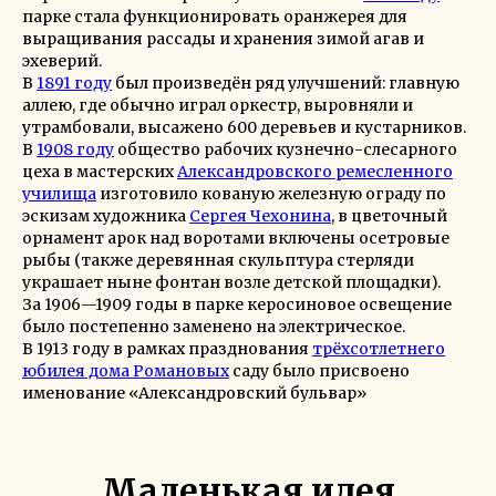
парке стала функционировать оранжерея для
выращивания рассады и хранения зимой агав и
эхеверий.
В
1891 году
был произведён ряд улучшений: главную
аллею, где обычно играл оркестр, выровняли и
утрамбовали, высажено 600 деревьев и кустарников.
В
1908 году
общество рабочих кузнечно-слесарного
цеха в мастерских
Александровского ремесленного
училища
изготовило кованую железную ограду по
эскизам художника
Сергея Чехонина
, в цветочный
орнамент арок над воротами включены осетровые
рыбы (также деревянная скульптура стерляди
украшает ныне фонтан возле детской площадки).
За 1906—1909 годы в парке керосиновое освещение
было постепенно заменено на электрическое.
В 1913 году в рамках празднования
трёхсотлетнего
юбилея дома Романовых
саду было присвоено
именование «Александровский бульвар»
Маленькая идея